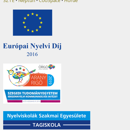
SZTE
•
Neptun
•
CooSpace
•
Horde