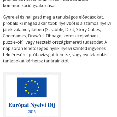
kommunikáció gyakorlása.
Gyere el és hallgasd meg a tanulságos előadásokat,
próbáld ki magad akár több nyelvből is a számos nyelvi
játék valamelyikében (Scrabble, Dixit, Story Cubes,
Codenames, Drawful, Fibbage, keresztrejtvények,
puzzle-ök), vagy teszteld országismereti tudásodat! A
nap során lehetőséged nyílik nyelvi szinted ingyenes
felmérésére, próbavizsgát tehetsz, vagy nyelvtanulási
tanácsokat kérhetsz tanárainktól.