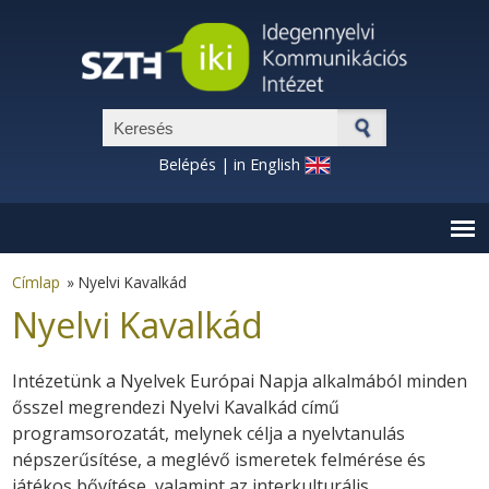
Ugrás a tartalomra
Keresés űrlap
Belépés
|
in English
Címlap
»
Nyelvi Kavalkád
Nyelvi Kavalkád
Intézetünk a Nyelvek Európai Napja alkalmából minden
ősszel megrendezi Nyelvi Kavalkád című
programsorozatát, melynek célja a nyelvtanulás
népszerűsítése, a meglévő ismeretek felmérése és
játékos bővítése, valamint az interkulturális