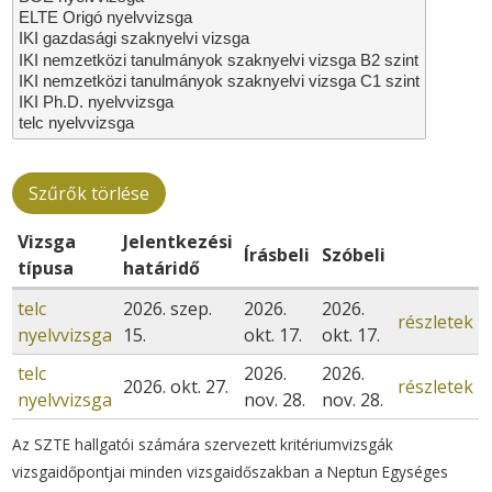
Vizsga
Jelentkezési
Írásbeli
Szóbeli
típusa
határidő
telc
2026. szep.
2026.
2026.
részletek
nyelvvizsga
15.
okt. 17.
okt. 17.
telc
2026.
2026.
2026. okt. 27.
részletek
nyelvvizsga
nov. 28.
nov. 28.
Az SZTE hallgatói számára szervezett kritériumvizsgák
vizsgaidőpontjai minden vizsgaidőszakban a Neptun Egységes