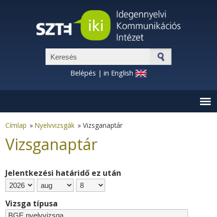
Ugrás a tartalomra
Keresés űrlap
Belépés
|
in English
Címlap
»
Nyelvvizsgák
»
Vizsganaptár
Vizsganaptár
Jelentkezési határidő ez után
Év
Hónap
Nap
Vizsga típusa