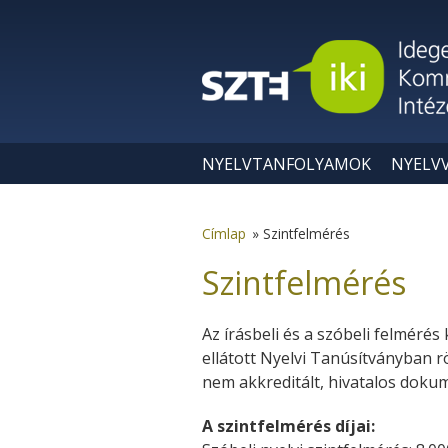
Ugrás a tartalomra
NYELVTANFOLYAMOK
NYELV
Címlap
»
Szintfelmérés
Szintfelmérés
Az írásbeli és a szóbeli felméré
ellátott Nyelvi Tanúsítványban r
nem akkreditált, hivatalos dok
A szintfelmérés díjai: