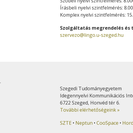
Szóbeli nyelvi szintfelmérés: 8.00
Írásbeli nyelvi szintfelmérés: 8.00
Komplex nyelvi szintfelmérés: 15
Szolgáltatás megrendelés és 
szervezo@lingo.u-szeged.hu
.
Szegedi Tudományegyetem
Idegennyelvi Kommunikációs Int
6722 Szeged, Honvéd tér 6.
További elérhetőségeink »
SZTE
•
Neptun
•
CooSpace
•
Hor