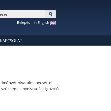
esés űrlap
Belépés
|
in English
KAPCSOLAT
edményét hivatalos pecséttel
 szükséges, nyelvtudást igazoló,