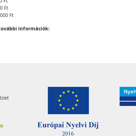
0 Ft
0 Ft
.000 Ft
további információk:
ézet
de