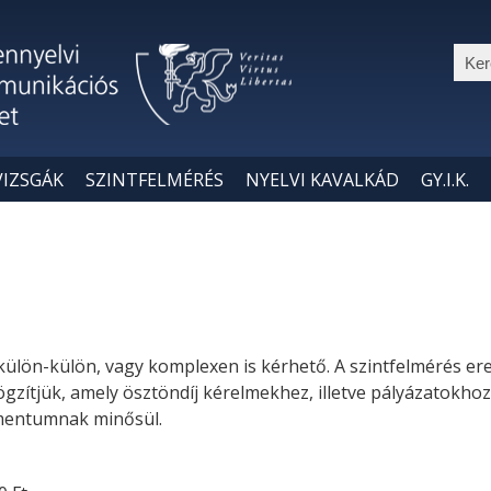
Ker
VIZSGÁK
SZINTFELMÉRÉS
NYELVI KAVALKÁD
GY.I.K.
s külön-külön, vagy komplexen is kérhető. A szintfelmérés er
ögzítjük, amely ösztöndíj kérelmekhez, illetve pályázatokhoz
umentumnak minősül.