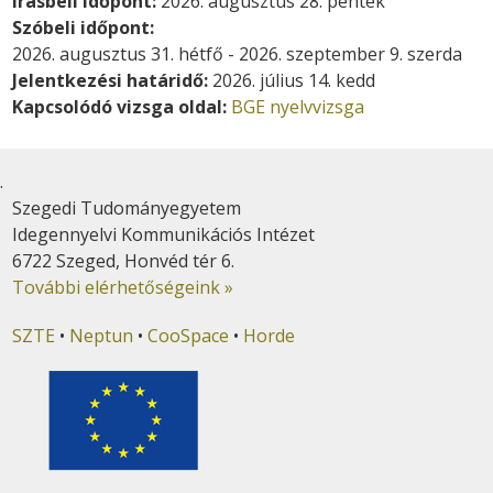
Írásbeli időpont:
2026. augusztus 28. péntek
Szóbeli időpont:
2026. augusztus 31. hétfő
-
2026. szeptember 9. szerda
Jelentkezési határidő:
2026. július 14. kedd
Kapcsolódó vizsga oldal:
BGE nyelvvizsga
.
Szegedi Tudományegyetem
Idegennyelvi Kommunikációs Intézet
6722 Szeged, Honvéd tér 6.
További elérhetőségeink »
SZTE
•
Neptun
•
CooSpace
•
Horde