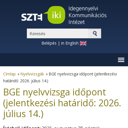
Ugrás a tartalomra
Keresés űrlap
Belépés
|
in English
Címlap
»
Nyelvvizsgák
»
BGE nyelvvizsga időpont (jelentkezési
határidő: 2026. július 14.)
BGE nyelvvizsga időpont
(jelentkezési határidő: 2026.
július 14.)