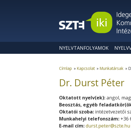
Ugrás a tartalomra
NYELVTANFOLYAMOK
NYELV
Címlap
»
Kapcsolat
»
Munkatársak
»
D
Dr. Durst Péter
Oktatott nyelv(ek):
angol, mag
Beosztás, egyéb feladatkör(ö
Oktatói szoba:
intézetvezetői 
Munkahelyi telefonszám:
+36 
E-mail cím:
durst.peter@szte.hu