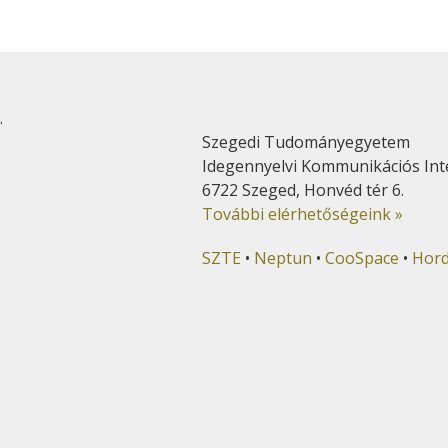
.
Szegedi Tudományegyetem
Idegennyelvi Kommunikációs Int
6722 Szeged, Honvéd tér 6.
További elérhetőségeink »
SZTE
•
Neptun
•
CooSpace
•
Hor