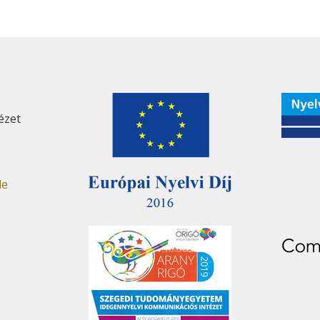
ézet
de