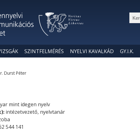
Ker
VIZSGÁK
SZINTFELMÉRÉS
NYELVI KAVALKÁD
GY.I.K.
r. Durst Péter
yar mint idegen nyelv
k):
intézetvezető, nyelvtanár
szoba
62 544 141