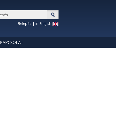
esés űrlap
Belépés
|
in English
KAPCSOLAT