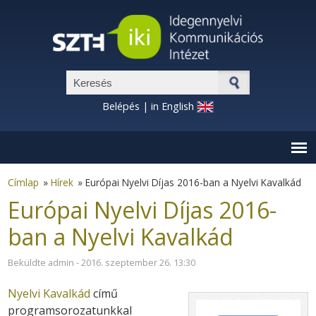
Ugrás a tartalomra
Keresés űrlap
Belépés
|
in English
Címlap
»
Hírek
»
Európai Nyelvi Díjas 2016-ban a Nyelvi Kavalkád
Európai Nyelvi Díjas 2016-
ban a Nyelvi Kavalkád
Beküldte
admin
- 2016. szeptember 26. 13:30
Nyelvi Kavalkád
című
programsorozatunkkal